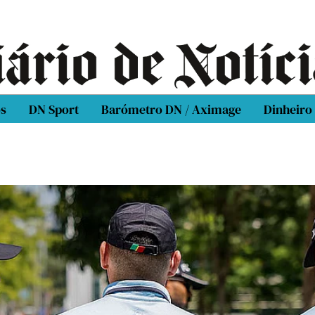
os
DN Sport
Barómetro DN / Aximage
Dinheiro