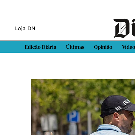
Loja DN
Edição Diária
Últimas
Opinião
Víde