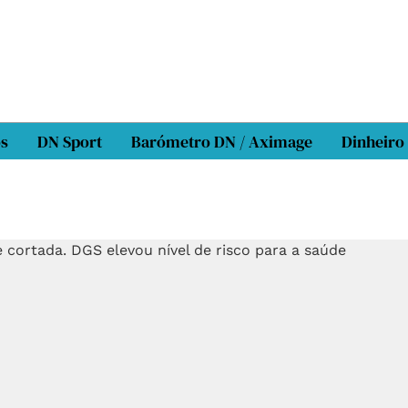
os
DN Sport
Barómetro DN / Aximage
Dinheiro