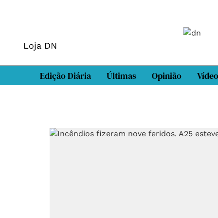
Loja DN
Edição Diária
Últimas
Opinião
Víde