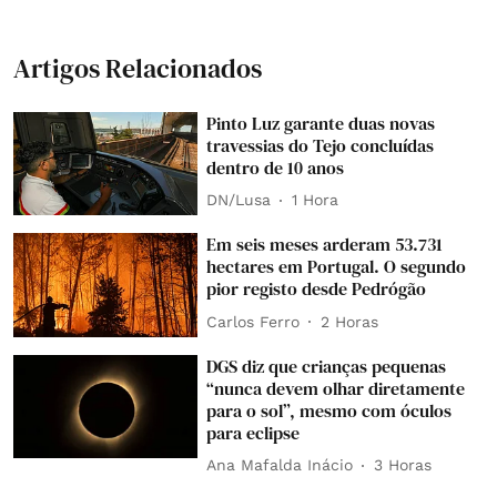
Artigos Relacionados
Pinto Luz garante duas novas
travessias do Tejo concluídas
dentro de 10 anos
DN/Lusa
1 Hora
Em seis meses arderam 53.731
hectares em Portugal. O segundo
pior registo desde Pedrógão
Carlos Ferro
2 Horas
DGS diz que crianças pequenas
“nunca devem olhar diretamente
para o sol”, mesmo com óculos
para eclipse
Ana Mafalda Inácio
3 Horas