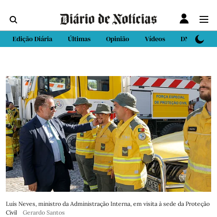
Edição Diária
Últimas
Opinião
Vídeos
DN Sport
Luís Neves, ministro da Administração Interna, em visita à sede da Proteção
Civil
Gerardo Santos