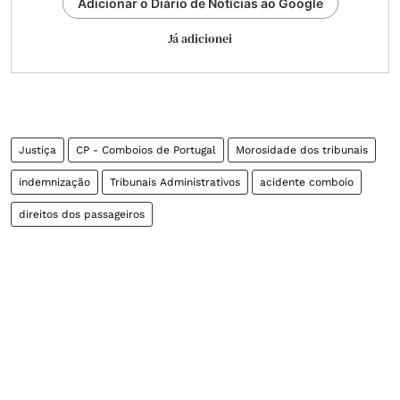
Adicionar o Diário de Notícias ao Google
Já adicionei
Justiça
CP - Comboios de Portugal
Morosidade dos tribunais
indemnização
Tribunais Administrativos
acidente comboio
direitos dos passageiros