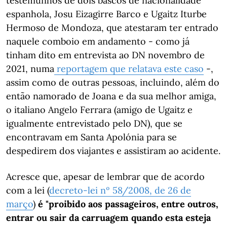
testemunhos de dois bascos de nacionalidade
espanhola, Josu Eizagirre Barco e Ugaitz Iturbe
Hermoso de Mondoza, que atestaram ter entrado
naquele comboio em andamento - como já
tinham dito em entrevista ao DN novembro de
2021, numa
reportagem que relatava este caso
-,
assim como de outras pessoas, incluindo, além do
então namorado de Joana e da sua melhor amiga,
o italiano Angelo Ferrara (amigo de Ugaitz e
igualmente entrevistado pelo DN), que se
encontravam em Santa Apolónia para se
despedirem dos viajantes e assistiram ao acidente.
Acresce que, apesar de lembrar que de acordo
com a lei (
decreto-lei nº 58/2008, de 26 de
março
)
é "proibido aos passageiros, entre outros,
entrar ou sair da carruagem quando esta esteja