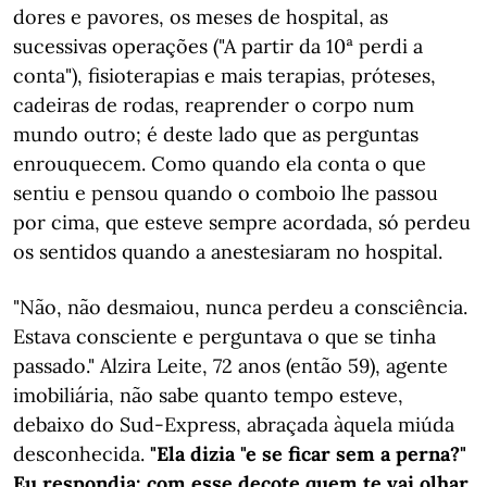
dores e pavores, os meses de hospital, as
sucessivas operações ("A partir da 10ª perdi a
conta"), fisioterapias e mais terapias, próteses,
cadeiras de rodas, reaprender o corpo num
mundo outro; é deste lado que as perguntas
enrouquecem. Como quando ela conta o que
sentiu e pensou quando o comboio lhe passou
por cima, que esteve sempre acordada, só perdeu
os sentidos quando a anestesiaram no hospital.
"Não, não desmaiou, nunca perdeu a consciência.
Estava consciente e perguntava o que se tinha
passado." Alzira Leite, 72 anos (então 59), agente
imobiliária, não sabe quanto tempo esteve,
debaixo do Sud-Express, abraçada àquela miúda
desconhecida.
"Ela dizia "e se ficar sem a perna?"
Eu respondia: com esse decote quem te vai olhar