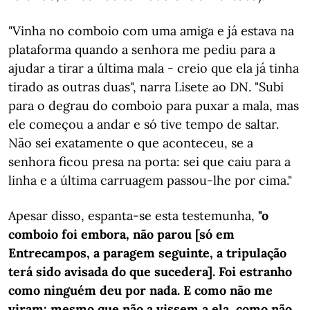
"Vinha no comboio com uma amiga e já estava na
plataforma quando a senhora me pediu para a
ajudar a tirar a última mala - creio que ela já tinha
tirado as outras duas", narra Lisete ao DN. "Subi
para o degrau do comboio para puxar a mala, mas
ele começou a andar e só tive tempo de saltar.
Não sei exatamente o que aconteceu, se a
senhora ficou presa na porta: sei que caiu para a
linha e a última carruagem passou-lhe por cima."
Apesar disso, espanta-se esta testemunha,
"o
comboio foi embora, não parou [só em
Entrecampos, a paragem seguinte, a tripulação
terá sido avisada do que sucedera]. Foi estranho
como ninguém deu por nada. E como não me
viram: mesmo que não a vissem a ela, como não