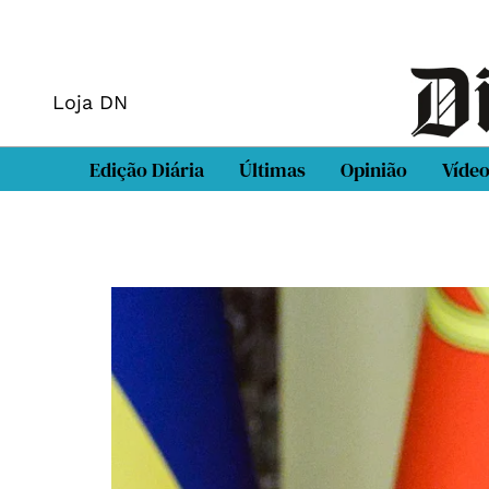
Loja DN
Edição Diária
Últimas
Opinião
Víde