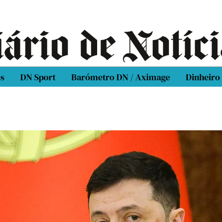
os
DN Sport
Barómetro DN / Aximage
Dinheiro