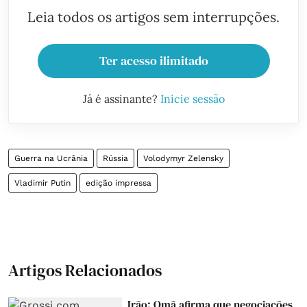
Leia todos os artigos sem interrupções.
Ter acesso ilimitado
Já é assinante?
Inicie sessão
Guerra na Ucrânia
Rússia
Volodymyr Zelensky
Vladimir Putin
edição impressa
Artigos Relacionados
Irão: Omã afirma que negociações