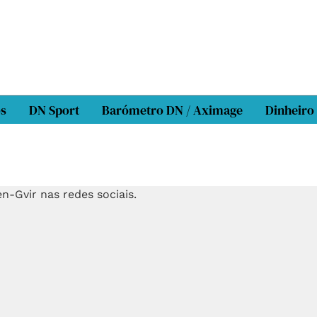
os
DN Sport
Barómetro DN / Aximage
Dinheiro