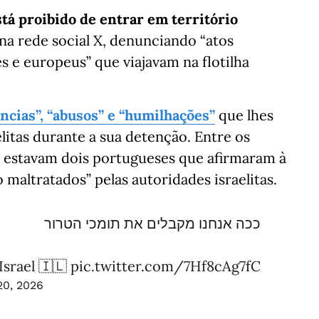
stá proibido de entrar em território
na rede social X, denunciando “atos
s e europeus” que viajavam na flotilha
ências”, “abusos” e “humilhações”
que lhes
aelitas durante a sua detenção. Entre os
za estavam dois portugueses que afirmaram à
maltratados” pelas autoridades israelitas.
ככה אנחנו מקבלים את תומכי הטרור
srael 🇮🇱
pic.twitter.com/7Hf8cAg7fC
20, 2026