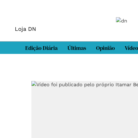
Loja DN
Edição Diária
Últimas
Opinião
Víde