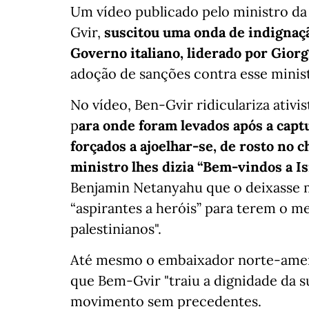
Um vídeo publicado pelo ministro da 
Gvir,
suscitou uma onda de indignaç
Governo italiano, liderado por Giorg
adoção de sanções contra esse minis
No vídeo, Ben-Gvir ridiculariza ativis
p
ara onde foram levados após a capt
forçados a ajoelhar-se, de rosto no 
ministro lhes dizia “Bem-vindos a Is
Benjamin Netanyahu que o deixasse 
“aspirantes a heróis” para terem o m
palestinianos".
Até mesmo o embaixador norte-ameri
que Bem-Gvir "traiu a dignidade da s
movimento sem precedentes.