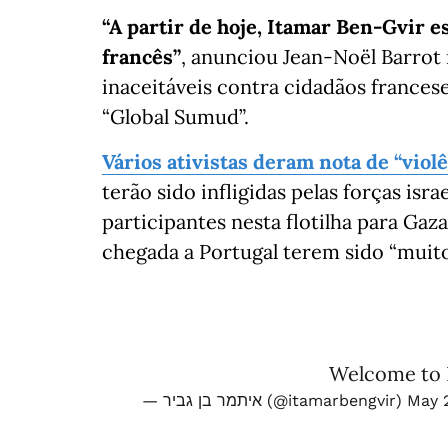
“A partir de hoje, Itamar Ben-Gvir e
francês”
, anunciou Jean-Noël Barrot 
inaceitáveis contra cidadãos francese
“Global Sumud”.
Vários ativistas deram nota de “viol
terão sido infligidas pelas forças isr
participantes nesta flotilha para Ga
chegada a Portugal terem sido “muito 
Welcome to I
— איתמר בן גביר (@itamarbengvir)
May 