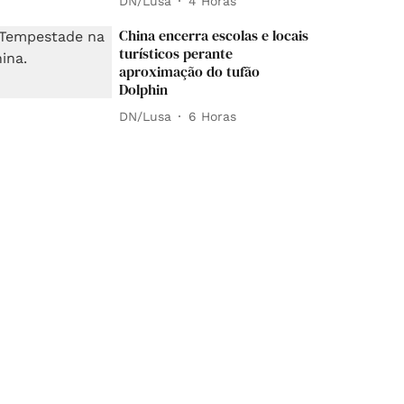
DN/Lusa
4 Horas
China encerra escolas e locais
turísticos perante
aproximação do tufão
Dolphin
DN/Lusa
6 Horas