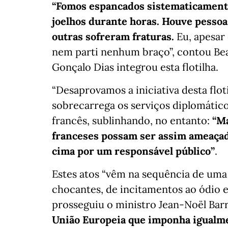
“Fomos espancados sistematicament
joelhos durante horas. Houve pessoa
outras sofreram fraturas.
Eu, apesar 
nem parti nenhum braço”, contou Bea
Gonçalo Dias integrou esta flotilha.
“Desaprovamos a iniciativa desta flot
sobrecarrega os serviços diplomático
francês, sublinhando, no entanto:
“Ma
franceses possam ser assim ameaçad
cima por um responsável público”
.
Estes atos “vêm na sequência de uma 
chocantes, de incitamentos ao ódio e 
prosseguiu o ministro Jean-Noël Bar
União Europeia que imponha igualm