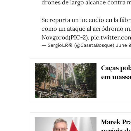
drones de largo alcance contra mú
Se reporta un incendio en la fábr
como un ataque al aeródromo mili
Novgorod(PIC-2).
pic.twitter.
— SergioLR🪖 (@CasetaBosque)
June 9
Caças pol
em massa 
Marek Pra
perícia d