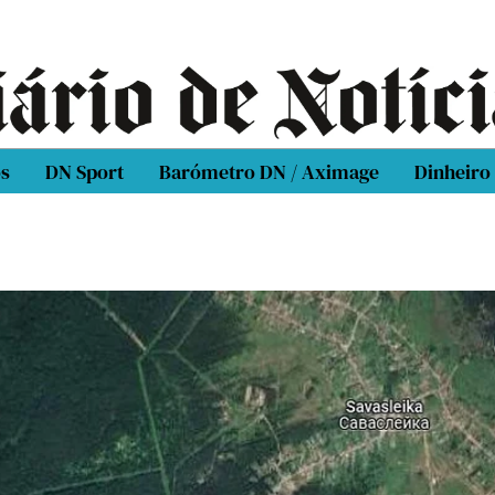
os
DN Sport
Barómetro DN / Aximage
Dinheiro