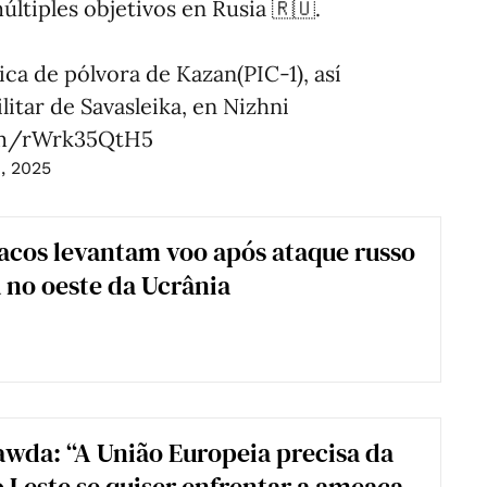
ltiples objetivos en Rusia 🇷🇺.
ica de pólvora de Kazan(PIC-1), así
tar de Savasleika, en Nizhni
com/rWrk35QtH5
, 2025
acos levantam voo após ataque russo
no oeste da Ucrânia
wda: “A União Europeia precisa da
o Leste se quiser enfrentar a ameaça