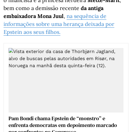
o financista e a princesa herdeira
Mette-Marit
,
bem como a demissão recente
da antiga
embaixadora Mona Juul
,
na sequência de
informações sobre uma herança deixada por
Epstein aos seus filhos.
Pam Bondi chama Epstein de “monstro” e
enfrenta democratas em depoimento marcado
por confrontos no Congresso