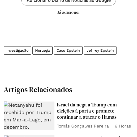
Adicionar o Diário de Notícias ao Google
Já adicionei
Investigação
Noruega
Caso Epstein
Jeffrey Epstein
Artigos Relacionados
Israel dá nega a Trump com
eleições à porta e promete
continuar a atacar o Hamas
Tomás Gonçalves Pereira
6 Horas