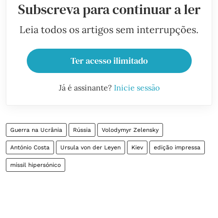
Subscreva para continuar a ler
Leia todos os artigos sem interrupções.
Ter acesso ilimitado
Já é assinante?
Inicie sessão
Guerra na Ucrânia
Rússia
Volodymyr Zelensky
António Costa
Ursula von der Leyen
Kiev
edição impressa
míssil hipersónico