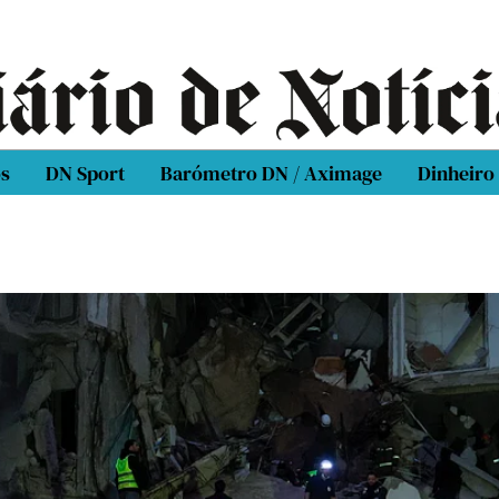
os
DN Sport
Barómetro DN / Aximage
Dinheiro