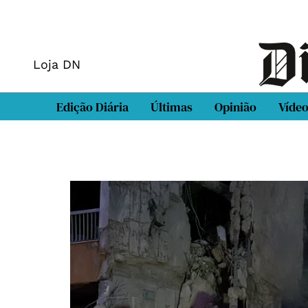
Loja DN
Edição Diária
Últimas
Opinião
Víde