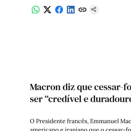
Macron diz que cessar-fo
ser “credível e duradour
O Presidente francês, Emmanuel Mac
americano e iraniano que o cessar-f