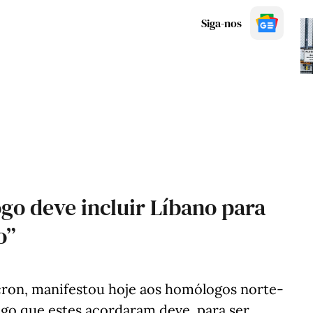
Siga-nos
go deve incluir Líbano para
o”
ron, manifestou hoje aos homólogos norte-
ogo que estes acordaram deve, para ser