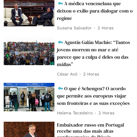
A médica venezuelana que
deixou o exílio para dialogar com o
regime
Susana Salvador
2 Horas
Agustín Galán Machío: “Tantos
jovens morrem no mar e até
parece que a culpa é deles ou das
máfias”
César Avó
2 Horas
O que é Schengen? O acordo
que permite aos europeus viajar
sem fronteiras e as suas exceções
Helena Tecedeiro
2 Horas
Embaixador russo em Portugal
recebe uma das mais altas
condecorações da Rússia