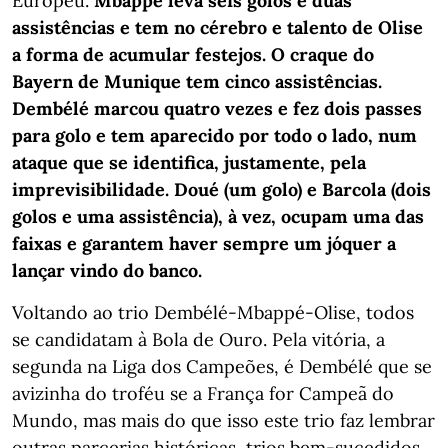
Europeu.
Mbappé leva seis golos e duas
assistências e tem no cérebro e talento de Olise
a forma de acumular festejos. O craque do
Bayern de Munique tem cinco assistências.
Dembélé marcou quatro vezes e fez dois passes
para golo e tem aparecido por todo o lado, num
ataque que se identifica, justamente, pela
imprevisibilidade. Doué (um golo) e Barcola (dois
golos e uma assistência), à vez, ocupam uma das
faixas e garantem haver sempre um jóquer a
lançar vindo do banco.
Voltando ao trio Dembélé-Mbappé-Olise, todos
se candidatam à Bola de Ouro. Pela vitória, a
segunda na Liga dos Campeões, é Dembélé que se
avizinha do troféu se a França for Campeã do
Mundo, mas mais do que isso este trio faz lembrar
outras parcerias históricas, trios bem-sucedidos