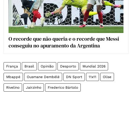
O recorde que não queria e o recorde que Messi
conseguiu no apuramento da Argentina
França
Brasil
Opinião
Desporto
Mundial 2026
Mbappé
Ousmane Dembélé
DN Sport
11x11
Olise
Rivelino
Jairzinho
Frederico Bártolo