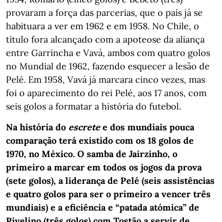
provaram a força das parcerias, que o país já se
habituara a ver em 1962 e em 1958. No Chile, o
título fora alcançado com a apoteose da aliança
entre Garrincha e Vavá, ambos com quatro golos
no Mundial de 1962, fazendo esquecer a lesão de
Pelé. Em 1958, Vavá já marcara cinco vezes, mas
foi o aparecimento do rei Pelé, aos 17 anos, com
seis golos a formatar a história do futebol.
Na história do
escrete
e dos mundiais pouca
comparação terá existido com os 18 golos de
1970, no México. O samba de Jairzinho, o
primeiro a marcar em todos os jogos da prova
(sete golos), a liderança de Pelé (seis assistências
e quatro golos para ser o primeiro a vencer três
mundiais) e a eficiência e “patada atómica” de
Rivelino (três golos) com Tostão a servir de