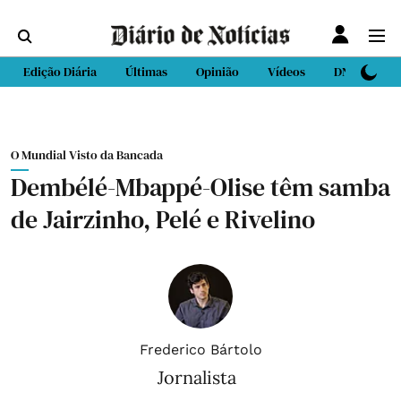
Edição Diária
Últimas
Opinião
Vídeos
DN Sport
O Mundial Visto da Bancada
Dembélé-Mbappé-Olise têm samba
de Jairzinho, Pelé e Rivelino
Frederico Bártolo
Jornalista