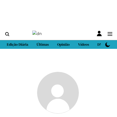
Edição Diária
Últimas
Opinião
Vídeos
DN Sport