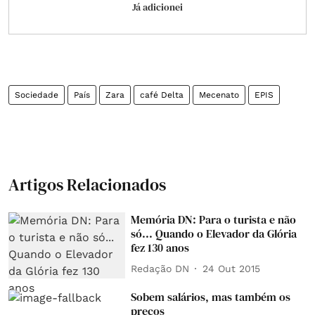
Já adicionei
Sociedade
País
Zara
café Delta
Mecenato
EPIS
Artigos Relacionados
Memória DN: Para o turista e não
só... Quando o Elevador da Glória
fez 130 anos
Redação DN
24 Out 2015
Sobem salários, mas também os
preços