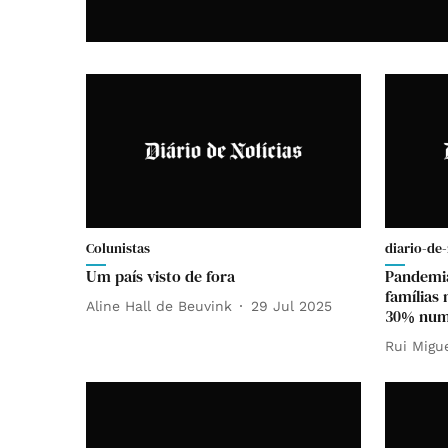
Colunistas
diario-de-
Um país visto de fora
Pandemia
famílias
Aline Hall de Beuvink
29 Jul 2025
30% num
Rui Migu