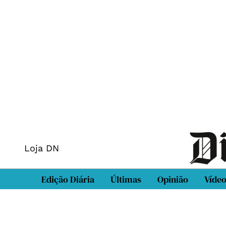
Loja DN
Edição Diária
Últimas
Opinião
Víde