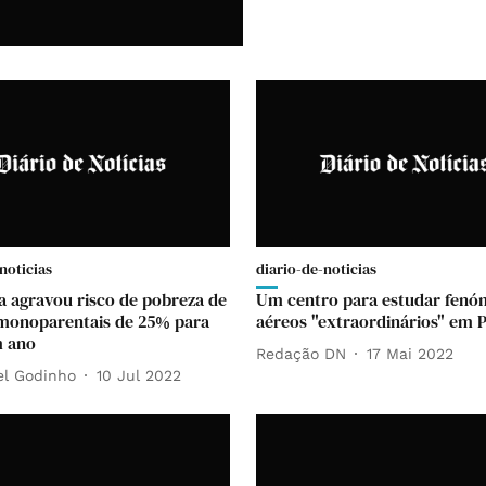
noticias
diario-de-noticias
 agravou risco de pobreza de
Um centro para estudar fen
 monoparentais de 25% para
aéreos "extraordinários" em 
 ano
Redação DN
17 Mai 2022
el Godinho
10 Jul 2022