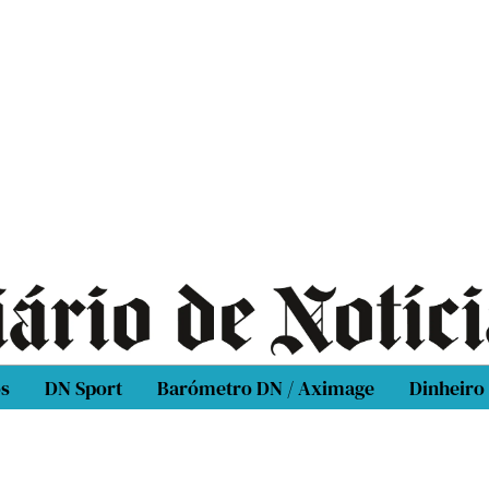
os
DN Sport
Barómetro DN / Aximage
Dinheiro