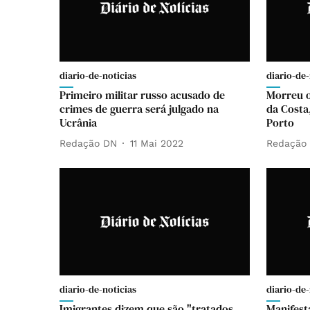
diario-de-noticias
diario-de-
Primeiro militar russo acusado de
Morreu o
crimes de guerra será julgado na
da Costa
Ucrânia
Porto
Redação DN
11 Mai 2022
Redação
diario-de-noticias
diario-de-
Imigrantes dizem que são "tratados
Manifest