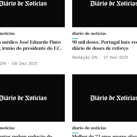
noticias
diario-de-noticias
 médico José Eduardo Pinto
90 mil doses. Portugal bate r
, irmão do presidente do F.C.
diário de doses de reforço
Redação DN
27 Nov 2021
 DN
08 Dez 2021
noticias
diario-de-noticias
antes pedem redução do
Mulher de 72 anos morre afo