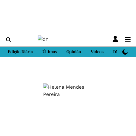
Edição Diária
Últimas
Opinião
Vídeos
DN Sport