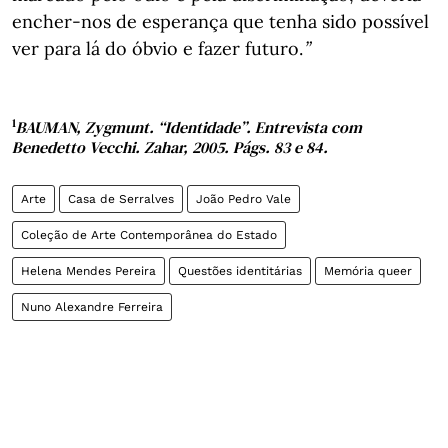
encher-nos de esperança que tenha sido possível
ver para lá do óbvio e fazer futuro.
”
1
BAUMAN, Zygmunt. “Identidade”. Entrevista com
Benedetto Vecchi. Zahar, 2005. Págs. 83 e 84.
Arte
Casa de Serralves
João Pedro Vale
Coleção de Arte Contemporânea do Estado
Helena Mendes Pereira
Questões identitárias
Memória queer
Nuno Alexandre Ferreira