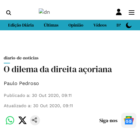
Edição Diária
Últimas
Opinião
Vídeos
DN Sport
diario-de-noticias
O dilema da direita açoriana
Paulo Pedroso
Publicado a
:
30 Out 2020, 09:11
Atualizado a
:
30 Out 2020, 09:11
Siga-nos