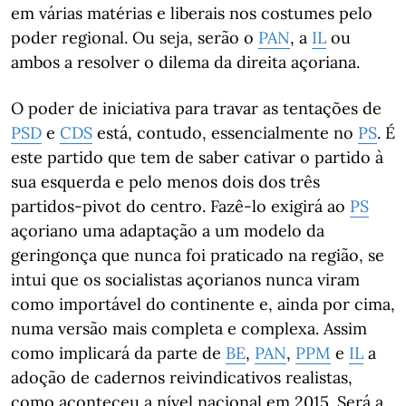
em várias matérias e liberais nos costumes pelo
poder regional. Ou seja, serão o
PAN
, a
IL
ou
ambos a resolver o dilema da direita açoriana.
O poder de iniciativa para travar as tentações de
PSD
e
CDS
está, contudo, essencialmente no
PS
. É
este partido que tem de saber cativar o partido à
sua esquerda e pelo menos dois dos três
partidos-pivot do centro. Fazê-lo exigirá ao
PS
açoriano uma adaptação a um modelo da
geringonça que nunca foi praticado na região, se
intui que os socialistas açorianos nunca viram
como importável do continente e, ainda por cima,
numa versão mais completa e complexa. Assim
como implicará da parte de
BE
,
PAN
,
PPM
e
IL
a
adoção de cadernos reivindicativos realistas,
como aconteceu a nível nacional em 2015. Será a