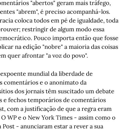
omentários "abertos" geram mais tráfego,
rentes "abrem", é preciso acompanhá-los.
acia coloca todos em pé de igualdade, toda
prouver; restringir de algum modo essa
-democrático. Pouco importa então que fosse
licar na edição "nobre" a maioria das coisas
ém quer afrontar "a voz do povo".
 expoente mundial da liberdade de
os comentários e o anonimato da
ítios dos jornais têm suscitado um debate
s e fechos temporários de comentários
, com a justificação de que a regra eram
). O WP e o New York Times - assim como o
n Post - anunciaram estar a rever a sua