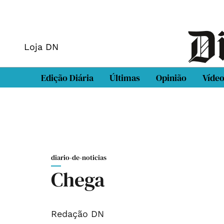
Loja DN
Edição Diária
Últimas
Opinião
Víde
diario-de-noticias
Chega
Redação DN