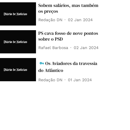
Sobem salários, mas também
os preços
Redação DN
02 Jan 2024
PS cava fosso de nove pontos
sobre o PSD
Rafael Barbosa
02 Jan 2024
Os Aviadores da travessia
do Atlântico
Redação DN
01 Jan 2024