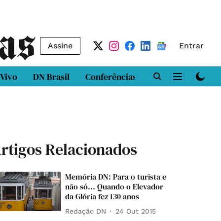
Assine
Entrar
 Vivo
DN Brasil
Conferências
DN LAB
Class
rtigos Relacionados
Memória DN: Para o turista e
não só... Quando o Elevador
da Glória fez 130 anos
Redação DN
24 Out 2015