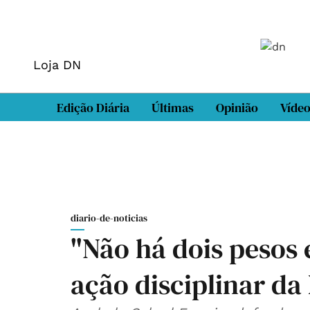
Loja DN
Edição Diária
Últimas
Opinião
Víde
diario-de-noticias
"Não há dois pesos
ação disciplinar da