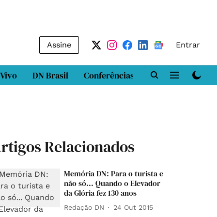
Assine
Entrar
 Vivo
DN Brasil
Conferências
DN LAB
Class
rtigos Relacionados
Memória DN: Para o turista e
não só... Quando o Elevador
da Glória fez 130 anos
Redação DN
24 Out 2015