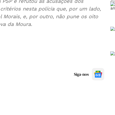
a PSP e refutou as acusações dos
ritérios nesta polícia que, por um lado,
l Morais, e, por outro, não pune os oito
va da Moura.
Siga-nos