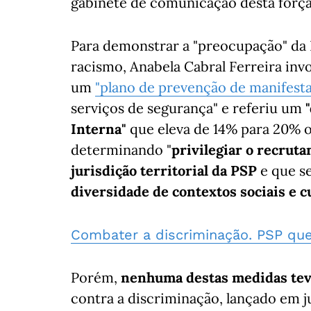
gabinete de comunicação desta força
Para demonstrar a "preocupação" da 
racismo, Anabela Cabral Ferreira invo
um
"plano de prevenção de manifest
serviços de segurança" e referiu um
"
Interna"
que eleva de 14% para 20% 
determinando "
privilegiar o recrut
jurisdição territorial da PSP
e que s
diversidade de contextos sociais e c
Combater a discriminação. PSP quer
Porém,
nenhuma destas medidas tev
contra a discriminação, lançado em j