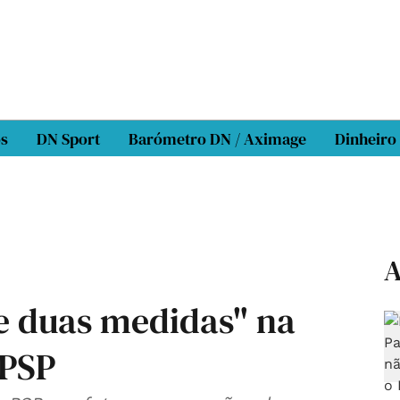
os
DN Sport
Barómetro DN / Aximage
Dinheiro
A
 e duas medidas" na
 PSP