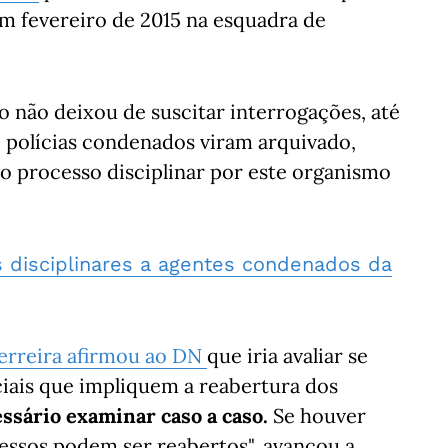
em fevereiro de 2015 na esquadra de
o não deixou de suscitar interrogações, até
to polícias condenados viram arquivado,
vo processo disciplinar por este organismo
s disciplinares a agentes condenados da
erreira afirmou ao DN
que iria avaliar se
ciais que impliquem a reabertura dos
essário examinar caso a caso.
Se houver
ssos podem ser reabertos", avançou a