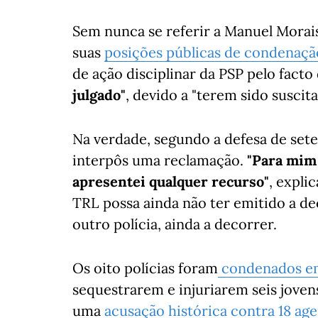
Sem nunca se referir a Manuel Morai
suas
posições públicas de condenaçã
de ação disciplinar da PSP pelo facto
julgado"
, devido a "terem sido suscit
Na verdade, segundo a defesa de sete
interpôs uma reclamação.
"Para mim 
apresentei qualquer recurso"
, expli
TRL possa ainda não ter emitido a d
outro polícia, ainda a decorrer.
Os oito polícias foram
condenados em
sequestrarem e injuriarem seis joven
uma
acusação histórica contra 18 ag