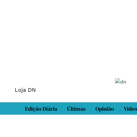
Loja DN
Edição Diária
Últimas
Opinião
Víde