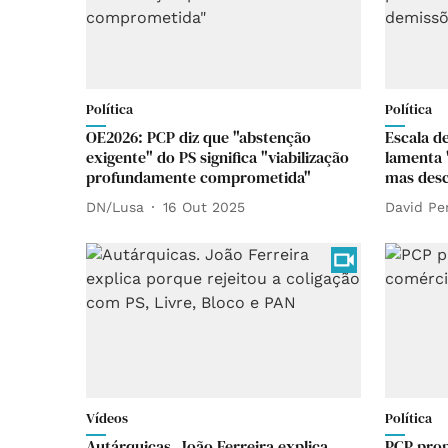
Política
Política
OE2026: PCP diz que "abstenção
Escala d
exigente" do PS significa "viabilização
lamenta 
profundamente comprometida"
mas desc
DN/Lusa
16 Out 2025
David Pe
Vídeos
Política
Autárquicas. João Ferreira explica
PCP pro