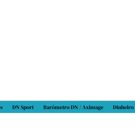
os
DN Sport
Barómetro DN / Aximage
Dinheiro