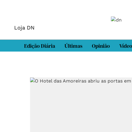
Loja DN
Edição Diária
Últimas
Opinião
Víde