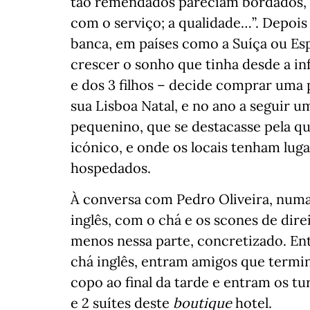
tão remendados pareciam bordados, 
com o serviço; a qualidade…”. Depois
banca, em países como a Suíça ou Esp
crescer o sonho que tinha desde a in
e dos 3 filhos – decide comprar uma 
sua Lisboa Natal, e no ano a seguir u
pequenino, que se destacasse pela qu
icónico, e onde os locais tenham lug
hospedados.
À conversa com Pedro Oliveira, numa
inglês, com o chá e os scones de dire
menos nessa parte, concretizado. En
chá inglês, entram amigos que termi
copo ao final da tarde e entram os tu
e 2 suítes deste
boutique
hotel.