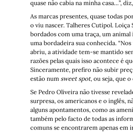
quase não cabia na minha casa…”, diz
As marcas presentes, quase todas po
o viu nascer. Talheres Cutipol. Loiç
bordados com uma traça, um animal 
uma bordadeira sua conhecida. “Nos 
abriu, a atividade tem-se mantido se
razões pelas quais isso acontece é q
Sinceramente, prefiro não subir preç
estão num
sweet spot
, ou seja, que 
Se Pedro Oliveira não tivesse revel
surpresa, os americanos e o inglês, n
alguns apontamentos, como as amenid
também pelo facto de todas as infor
comuns se encontrarem apenas em in