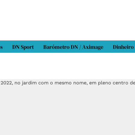
os
DN Sport
Barómetro DN / Aximage
Dinheiro