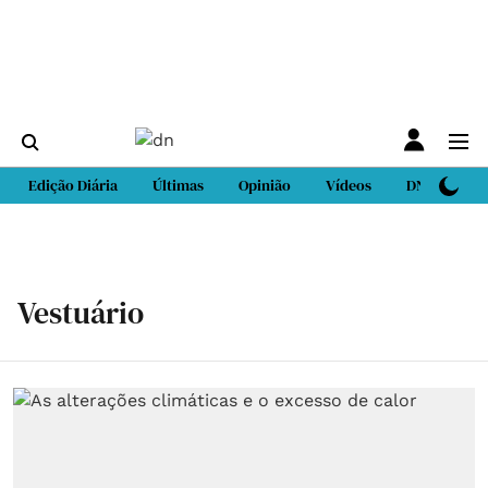
Edição Diária
Últimas
Opinião
Vídeos
DN Sport
Vestuário