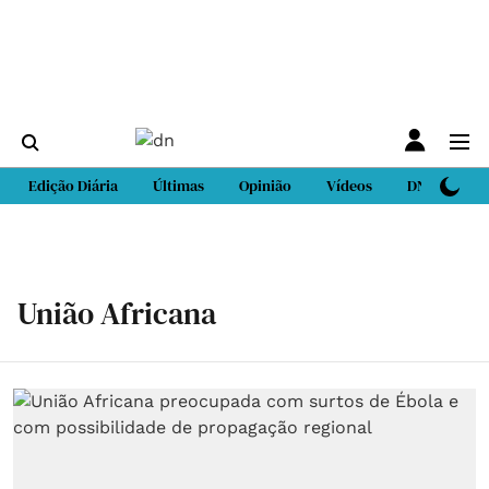
Edição Diária
Últimas
Opinião
Vídeos
DN Sport
União Africana