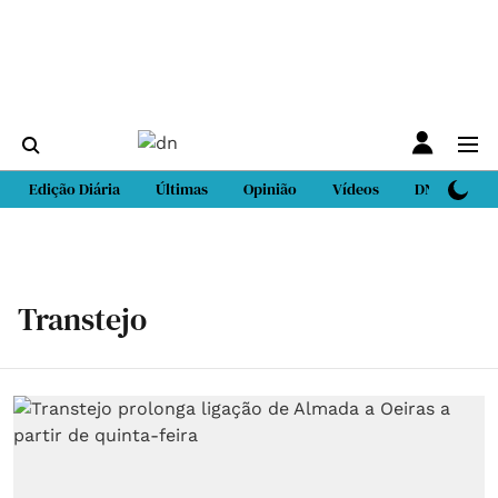
Edição Diária
Últimas
Opinião
Vídeos
DN Sport
Transtejo