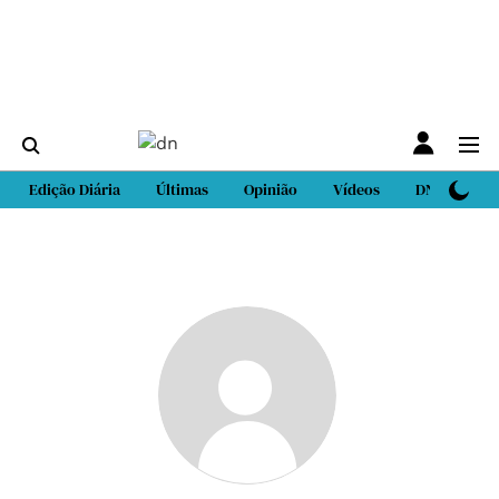
Edição Diária
Últimas
Opinião
Vídeos
DN Sport