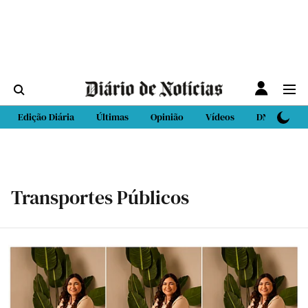
Edição Diária
Últimas
Opinião
Vídeos
DN Sport
Transportes Públicos