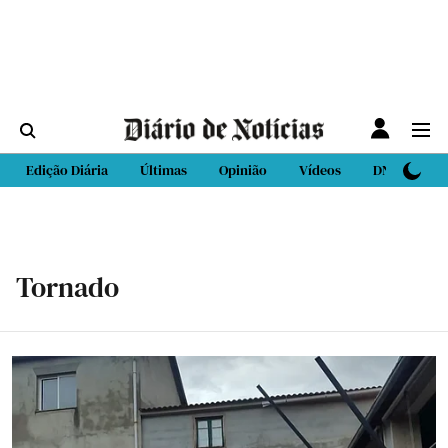
Edição Diária
Últimas
Opinião
Vídeos
DN Sport
Tornado