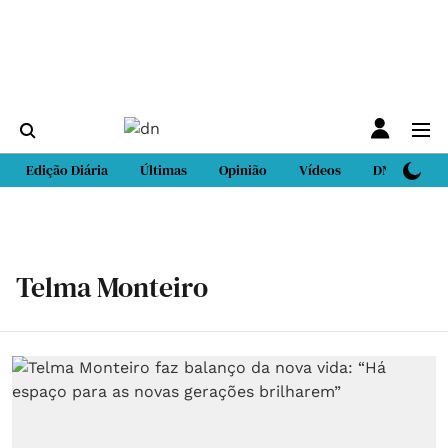
Edição Diária
Últimas
Opinião
Vídeos
DN Sport
Telma Monteiro