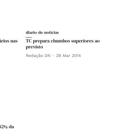
diario-de-noticias
ários nas
TC prepara chumbos superiores ao
previsto
Redação DN
28 Mar 2014
 82% da