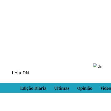
Loja DN
Edição Diária
Últimas
Opinião
Víde