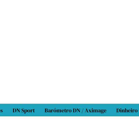
os
DN Sport
Barómetro DN / Aximage
Dinheiro