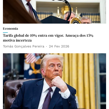
Economia
Tarifa global de 10% entra em vigor. Ameaça dos 15%
motiva incerteza
Tomás Gonçalves Pereira
24 Fev 2026