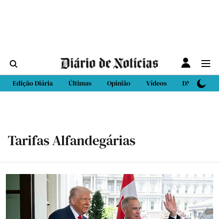
Edição Diária
Últimas
Opinião
Vídeos
DN Sport
Tarifas Alfandegárias