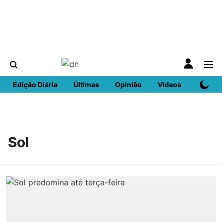
Edição Diária
Últimas
Opinião
Vídeos
DN Spo
Sol