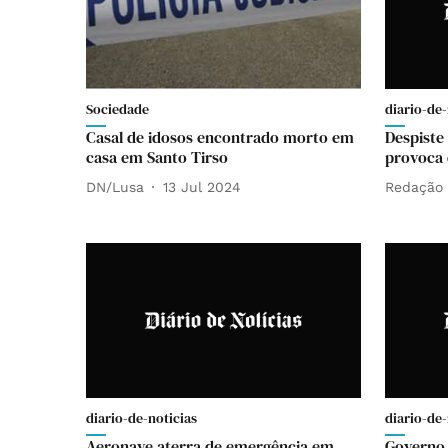
Sociedade
diario-de-
Casal de idosos encontrado morto em
Despiste
casa em Santo Tirso
provoca 
DN/Lusa
13 Jul 2024
Redação
diario-de-noticias
diario-de-
Aeronave aterra de emergência em
Governo 