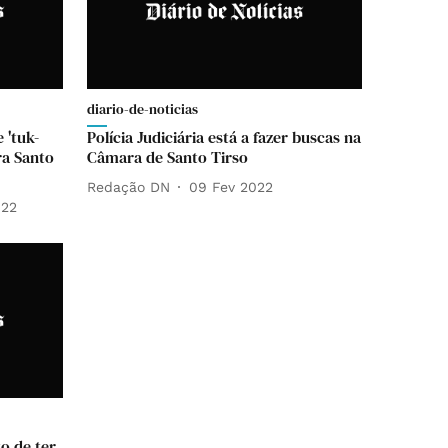
diario-de-noticias
 'tuk-
Polícia Judiciária está a fazer buscas na
ra Santo
Câmara de Santo Tirso
Redação DN
09 Fev 2022
022
o de ter