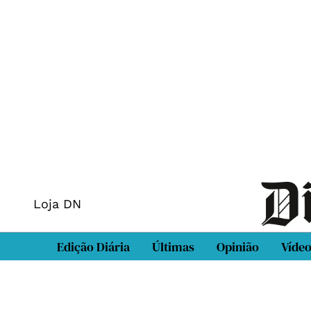
Loja DN
Edição Diária
Últimas
Opinião
Víde