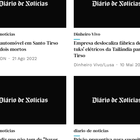
noticias
Dinheiro Vivo
 automóvel em Santo Tirso
Empresa deslocaliza fábrica de
dois mortos
tuks' elétricos da Tailândia pa
Tirso
 DN
21 Ago 2022
Dinheiro Vivo/Lusa
10 Mai 2
noticias
diario-de-noticias
diz que não tem de "haver
Prisão preventiva para suspeit