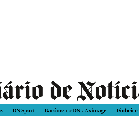
os
DN Sport
Barómetro DN / Aximage
Dinheiro