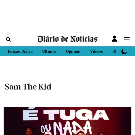
Edição Diária
Últimas
Opinião
Vídeos
DN Sport
Sam The Kid