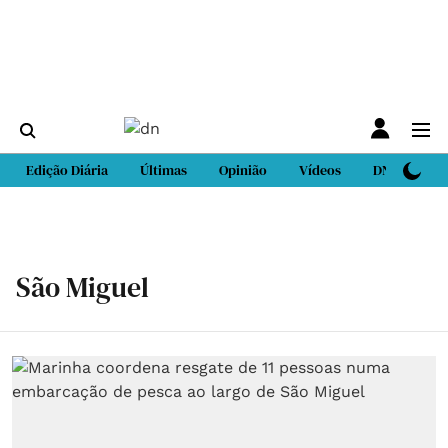
Edição Diária
Últimas
Opinião
Vídeos
DN Sport
São Miguel