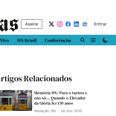
Assine
Entrar
 Vivo
DN Brasil
Conferências
DN LAB
Class
rtigos Relacionados
Memória DN: Para o turista e
não só... Quando o Elevador
da Glória fez 130 anos
Redação DN
24 Out 2015