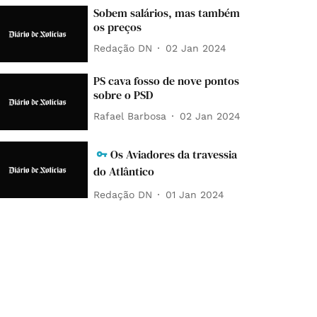
Sobem salários, mas também
os preços
Redação DN
02 Jan 2024
PS cava fosso de nove pontos
sobre o PSD
Rafael Barbosa
02 Jan 2024
Os Aviadores da travessia
do Atlântico
Redação DN
01 Jan 2024