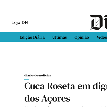
Loja DN
Edição Diária
Últimas
Opinião
Víde
diario-de-noticias
Cuca Roseta em digr
dos Açores