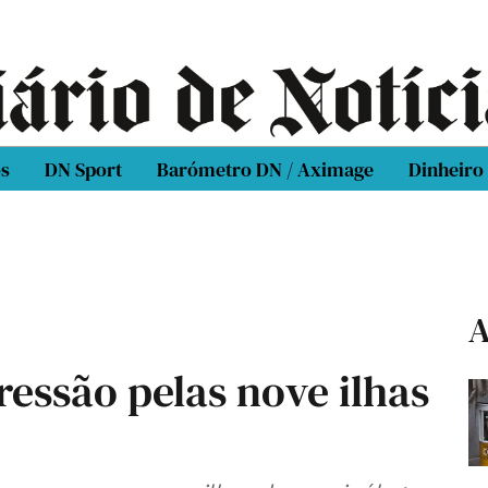
os
DN Sport
Barómetro DN / Aximage
Dinheiro
A
essão pelas nove ilhas