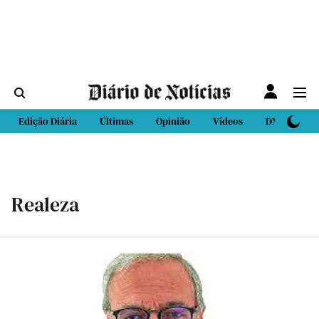
Edição Diária
Últimas
Opinião
Vídeos
DN Sport
Realeza