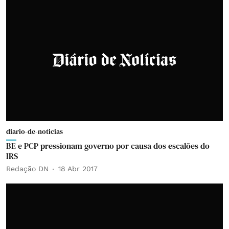
diario-de-noticias
BE e PCP pressionam governo por causa dos escalões do
IRS
Redação DN
18 Abr 2017