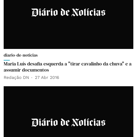
diario-de-noticias
Maria Luís desafia esquerda a "tirar cavalinho da chuva" e a
assumir documentos
Redação DN
27 Abr 2016