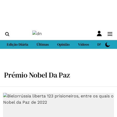
Edição Diária
Últimas
Opinião
Vídeos
DN Sport
Prémio Nobel Da Paz