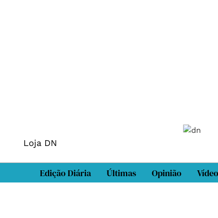
Loja DN
Edição Diária
Últimas
Opinião
Víde