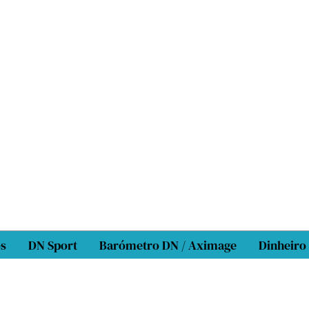
os
DN Sport
Barómetro DN / Aximage
Dinheiro