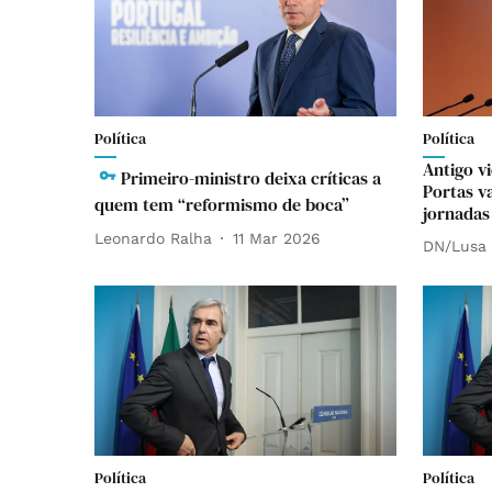
Política
Política
Antigo v
Primeiro-ministro deixa críticas a
Portas v
quem tem “reformismo de boca”
jornadas
Leonardo Ralha
11 Mar 2026
DN/Lusa
Política
Política