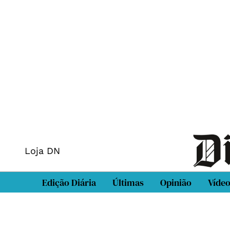
Loja DN
Edição Diária
Últimas
Opinião
Víde