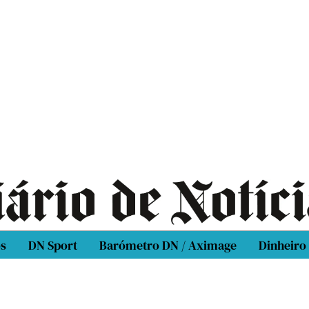
os
DN Sport
Barómetro DN / Aximage
Dinheiro