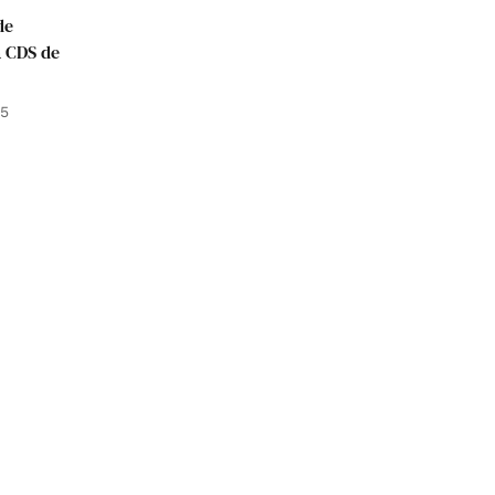
de
a CDS de
25