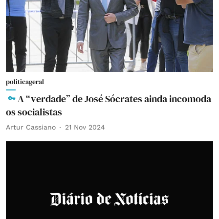
politicageral
A “verdade” de José Sócrates ainda incomoda
os socialistas
Artur Cassiano
21 Nov 2024