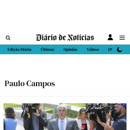
Edição Diária
Últimas
Opinião
Vídeos
DN Sport
Paulo Campos