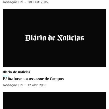
Redação DN
08 Out 2015
diario-de-noticias
PJ faz buscas a assessor de Campos
Redação DN
12 Abr 2013