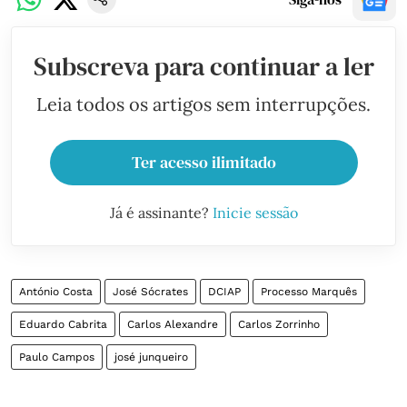
Subscreva para continuar a ler
Leia todos os artigos sem interrupções.
Ter acesso ilimitado
Já é assinante?
Inicie sessão
António Costa
José Sócrates
DCIAP
Processo Marquês
Eduardo Cabrita
Carlos Alexandre
Carlos Zorrinho
Paulo Campos
josé junqueiro