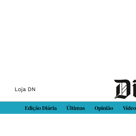
Loja DN
Edição Diária
Últimas
Opinião
Víde