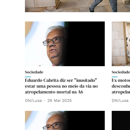
Sociedade
Sociedade
Eduardo Cabrita diz ser "inusitado"
Ex-motor
estar uma pessoa no meio da via no
desconhe
atropelamento mortal na A6
atropela
DN/Lusa
29 Mai 2025
DN/Lusa