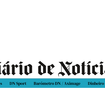
os
DN Sport
Barómetro DN / Aximage
Dinheiro