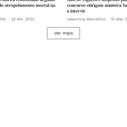
do atropelamento mortal na
concurso obrigam ministra 
a intervir
 DN
22 Abr 2022
Valentina Marcelino
10 Mar 
Ver mais