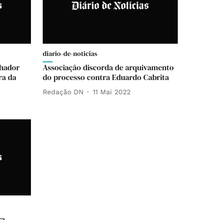
diario-de-noticias
lhador
Associação discorda de arquivamento
ra da
do processo contra Eduardo Cabrita
Redação DN
11 Mai 2022
ra