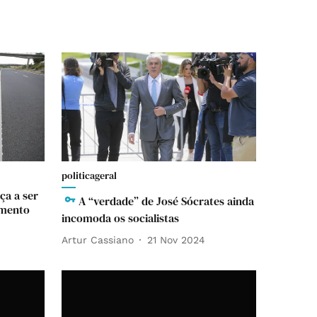
politicageral
ça a ser
A “verdade” de José Sócrates ainda
amento
incomoda os socialistas
Artur Cassiano
21 Nov 2024