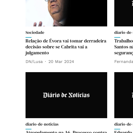
Sociedade
diario-de-
Relação de Évora vai tomar derradeira
Trabalho
decisão sobre se Cabrita vai a
Santos n
julgamento
seguran
DN/Lusa
20 Mar 2024
Fernanda
diario-de-noticias
diario-de-
Atropelamento na A6. Processo contra
Eduardo 