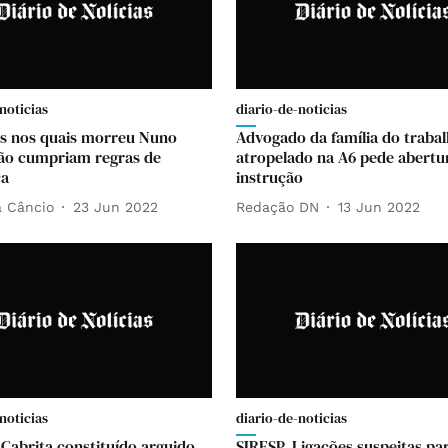
noticias
diario-de-noticias
s nos quais morreu Nuno
Advogado da família do traba
ão cumpriam regras de
atropelado na A6 pede abertu
ça
instrução
 Câncio
23 Jun 2022
Redação DN
13 Jun 2022
noticias
diario-de-noticias
Cabrita constituído arguido
SIRESP. Ligações suspeitas pa