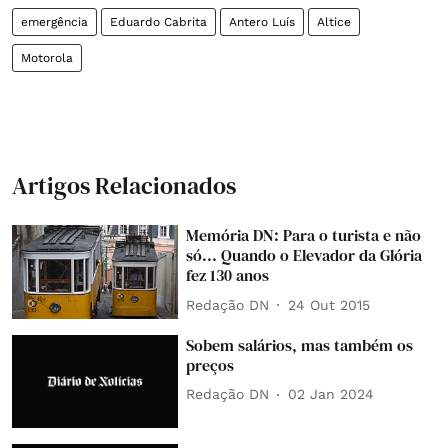
emergência
Eduardo Cabrita
Antero Luís
Altice
Motorola
Artigos Relacionados
Memória DN: Para o turista e não
só... Quando o Elevador da Glória
fez 130 anos
Redação DN
24 Out 2015
Sobem salários, mas também os
preços
Redação DN
02 Jan 2024