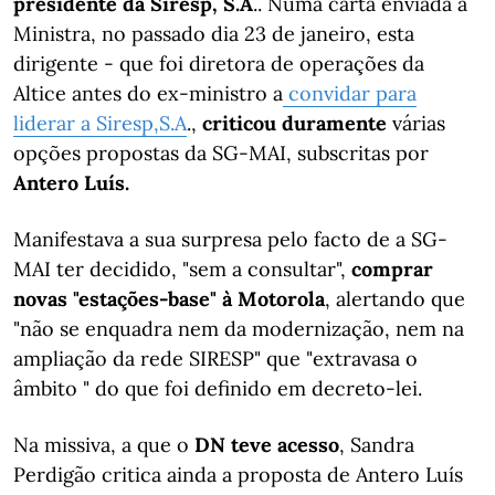
presidente da Siresp, S.A
.. Numa carta enviada à
Ministra, no passado dia 23 de janeiro, esta
dirigente - que foi diretora de operações da
Altice antes do ex-ministro a
convidar para
liderar a Siresp,S.A
.,
criticou duramente
várias
opções propostas da SG-MAI, subscritas por
Antero Luís.
Manifestava a sua surpresa pelo facto de a SG-
MAI ter decidido, "sem a consultar",
comprar
novas "estações-base" à Motorola
, alertando que
"não se enquadra nem da modernização, nem na
ampliação da rede SIRESP" que "extravasa o
âmbito " do que foi definido em decreto-lei.
Na missiva, a que o
DN teve acesso
, Sandra
Perdigão critica ainda a proposta de Antero Luís