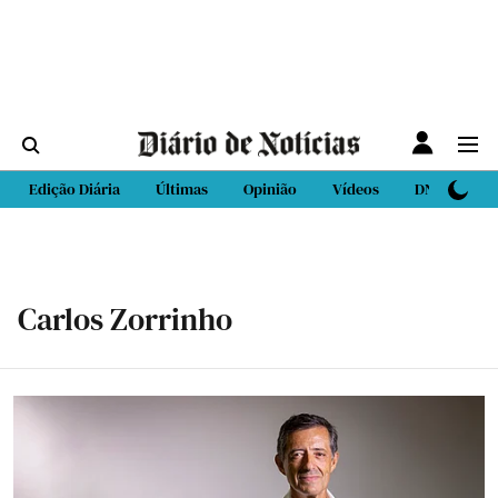
Edição Diária
Últimas
Opinião
Vídeos
DN Sport
Carlos Zorrinho