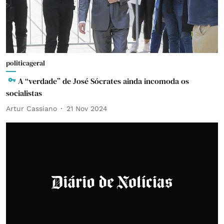
politicageral
A “verdade” de José Sócrates ainda incomoda os
socialistas
Artur Cassiano
21 Nov 2024