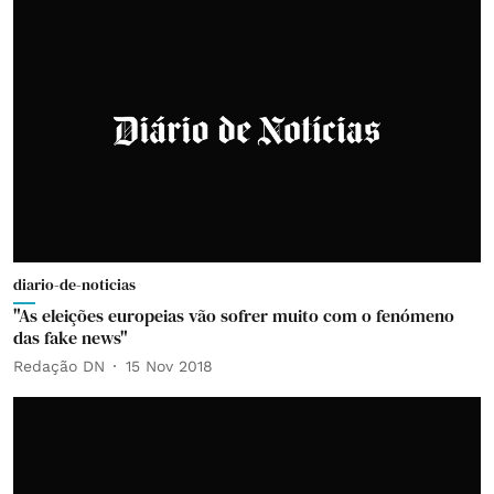
diario-de-noticias
"As eleições europeias vão sofrer muito com o fenómeno
das fake news"
Redação DN
15 Nov 2018