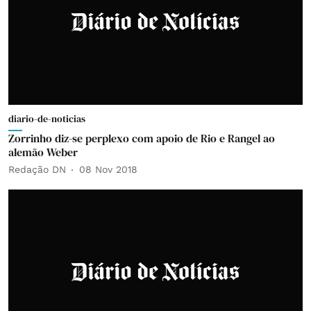
diario-de-noticias
Zorrinho diz-se perplexo com apoio de Rio e Rangel ao
alemão Weber
Redação DN
08 Nov 2018