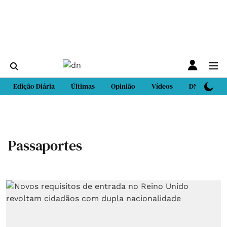
Edição Diária
Últimas
Opinião
Vídeos
DN Sport
Passaportes